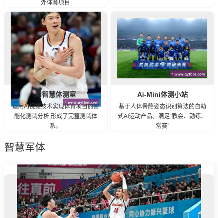
外体育项目
AI智慧体测室
Ai-Mini体测小站
运用AI视觉技术实现体育项目的智
基于人体骨骼姿态识别算法的自助
能化测试分析,形成了完整测试体
式AI运动产品。满足“教会、勤练、
系。
常赛”
智慧军体