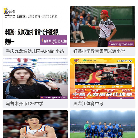
重庆九龙坡幼儿园-AI-Mini小站
钰鑫小学教育集团义渡小学
乌鲁木齐市126中学
黑龙江体育中考