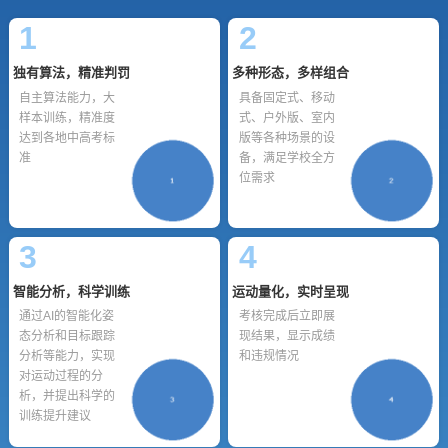
1
2
独有算法，精准判罚
多种形态，多样组合
自主算法能力，大
具备固定式、移动
样本训练，精准度
式、户外版、室内
达到各地中高考标
版等各种场景的设
准
备，满足学校全方
位需求
3
4
智能分析，科学训练
运动量化，实时呈现
通过AI的智能化姿
考核完成后立即展
态分析和目标跟踪
现结果，显示成绩
分析等能力，实现
和违规情况
对运动过程的分
析，并提出科学的
训练提升建议