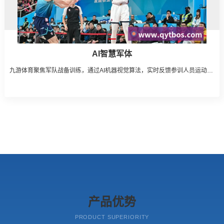
AI智慧军体
九游体育聚焦军队战备训练，通过AI机器视觉算法，实时反馈参训人员运动数据和有效运动时间
产品优势
PRODUCT SUPERIORITY