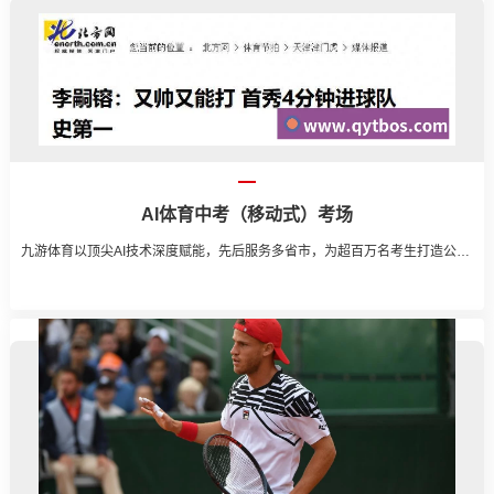
AI体育中考（移动式）考场
九游体育以顶尖AI技术深度赋能，先后服务多省市，为超百万名考生打造公平公正、高效便捷的体育中考