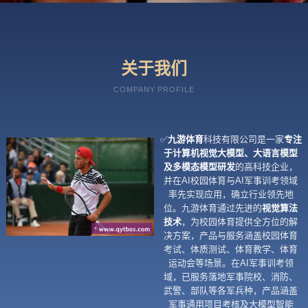
关于我们
COMPANY PROFILE
✅
九游体育
科技有限公司是一家
专注
于计算机视觉大模型、大语言模型
及多模态模型研发
的高科技企业，
并在AI校园体育与AI军事训考领域
率先实现应用，确立行业领先地
位。九游体育通过先进的
视觉算法
技术
，为校园体育提供全方位的解
决方案，产品与服务涵盖校园体育
考试、体质测试、体育教学、体育
运动会等场景。在AI军事训考领
域，已服务落地军事院校、消防、
武警、部队等各军兵种，产品涵盖
军事通用项目考核及大模型智能