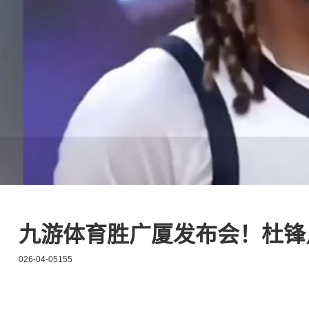
九游体育胜广厦发布会！杜锋
026-04-05155