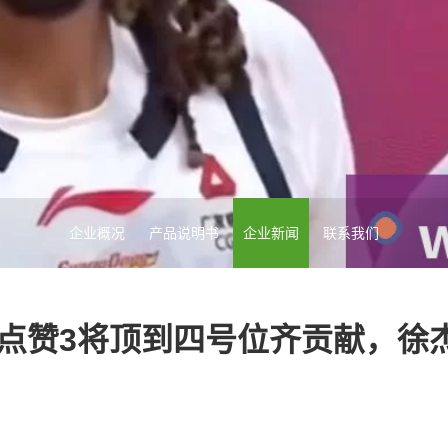
企业概况
产品说明书
企业新闻
联系我们
点赞3将顶到四号位齐贡献，徐