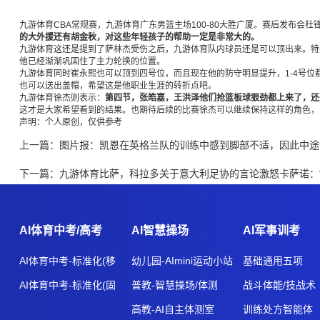
九游体育CBA常规赛，九游体育广东男篮主场100-80大胜广厦。赛后发布会杜
的大外援还有胡金秋，对这些年轻孩子的帮助一定是非常大的。
九游体育这还是提到了萨林杰受伤之后，九游体育队内球员还是可以顶出来。特
他已经渐渐巩固住了主力轮换的位置。
九游体育同时崔永熙也可以顶到四号位，而且现在他的防守明显提升，1-4号
也可以送出盖帽，希望这是他职业生涯的转折点吧。
九游体育徐杰则表示：
第四节，张皓嘉，王洪泽他们抢篮板球狠劲都上来了，还
这才是大家希望看到的结果。也期待后续的比赛徐杰可以继续保持这样的角色，
声明：个人原创，仅供参考
上一篇：
图片报：凯恩在英格兰队的训练中感到脚部不适，因此中途
下一篇：
九游体育比萨，科拉多关于意大利足协的言论激怒卡萨诺：
AI体育中考/高考
AI智慧操场
AI军事训考
AI体育中考-标准化(移
幼儿园-AImini运动小站
基础通用五项
动式)
AI体育中考-标准化(固
普教-智慧操场/体测
战斗体能/技战术
定式)
高教-AI自主体测室
训练处方智能体