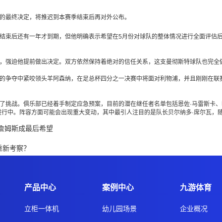
的最终决定，将推迟到本赛季结束后再对外公布。
结束后还有一年才到期，但他明确表示希望在5月份对球队的整体情况进行全面评估
，强迫他提前做出决定。双方依然保持着绝对的信任关系，这支曼彻斯特球队也完全做
的争夺中紧咬领头羊阿森纳，在足总杯四分之一决赛中将面对利物浦，并且刚刚在联
了挑战。俱乐部已经着手制定应急预案，目前的潜在继任者名单包括恩佐·马雷斯卡、
进行中。阵容方面可能会出现重大变动，其中最引人注目的是队长贝尔纳多·席尔瓦，
詹姆斯成最后希望
鸣重新考察？
产品中心
案例中心
九游体育
立柜一体机
幼儿园场景
企业概况