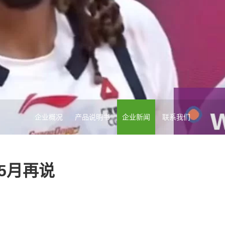
企业概况
产品说明书
企业新闻
联系我们
5月再说