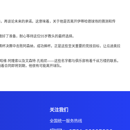
后，再谈论未来的承诺。这意味着，关于他是否离开伊蒂哈德球场的猜测和传
好了准备，耐心等待这位55岁教头的最终选择。
赛杯决赛中击败阿森纳，成功捧杯。正是这些至关重要的竞技目标，让瓜迪奥拉
哈维·阿隆索以及文森特·孔帕尼——这些名字都与俱乐部有着千丝万缕的联系。
随着合同即将到期，他很有可能离开球队。
关注我们
全国统一服务热线