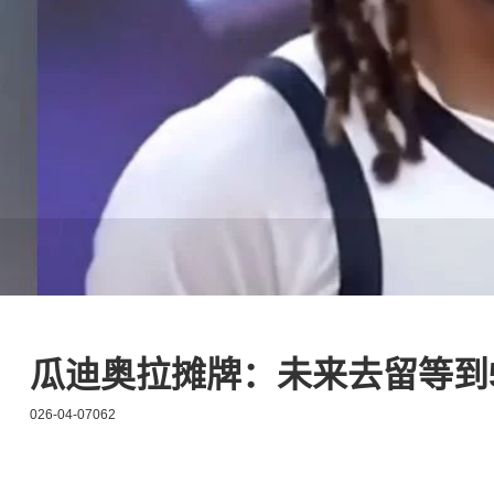
瓜迪奥拉摊牌：未来去留等到
026-04-07062