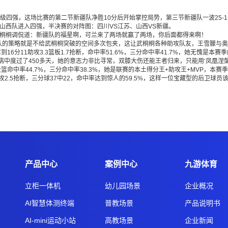
篮晋级四强，这场比赛的第二节新疆队净胜10分后开始掌控局势，第三节新疆队一波25-
山西队进入四强，半决赛的对阵图：四川VS江苏、山西VS新疆。
桐桐调侃道：新疆队的福星啊，可兰来了两场就赢了两场，你后面都得来啊！
山东队的策略就是不给武桐桐突破的空间多次包夹，这让武桐桐各种助攻队友，王雪朦与奥
6分11助攻3.3篮板1.7抢断，命中率51.6%，三分命中率41.7%，她无愧是本
伤病中度过了450多天，她的意志力非比寻常，双膝大伤还能王者归来，只能用‘凤凰涅
断，投篮命中率44.7%，三分命中率38.3%，她是联赛的本土得分王+助攻王+MVP，本
0助攻2.5抢断，三分球37中22，命中率达到惊人的59.5%，这样一位宝藏型的后
产品中心
案例中心
九游体育
立柜一体机
幼儿园场景
企业概况
AI智慧体测终端
普教场景
产品说明书
AI-mini运动小站
高教场景
企业新闻