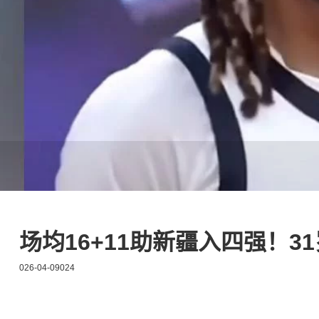
场均16+11助新疆入四强！3
026-04-09024