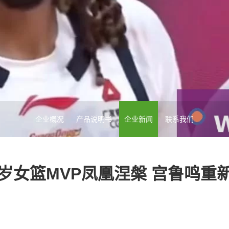
企业概况
产品说明书
企业新闻
联系我们
1岁女篮MVP凤凰涅槃 宫鲁鸣重