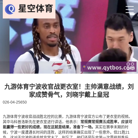
九游体育宁波收官战更衣室！主帅满意战绩，刘
家成赞骨气，刘晓宇戴上皇冠
026-04-25650
九游体育宁波收官战战胜北控的比赛，九游体育宁波官方公布了更衣室的视频。
其中马科普洛斯先在更衣室进行讲话，他表示：
常规赛常规赛五成胜率，应该可
能赢得一些更好的成绩，现在这就是结果，准备下一场。
其实在赛季末期的时
候，宁波一度遭遇长时间的连败，这样的结果确实出现了一些意外。但21胜21
负，这对于宁波的进步就非常大了。别忘了，他们还是队史第一次晋级到季后