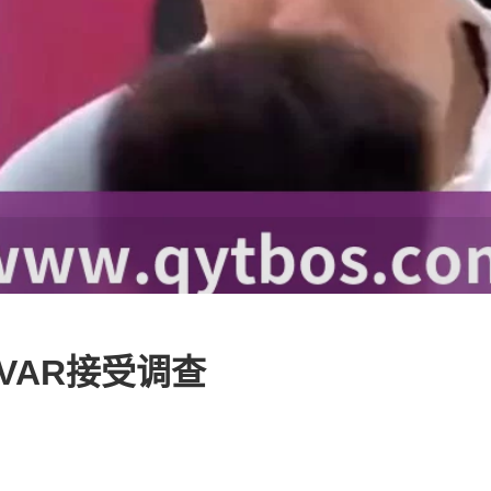
VAR接受调查