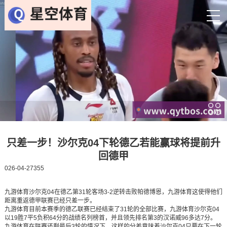
只差一步！沙尔克04下轮德乙若能赢球将提前升
回德甲
026-04-27355
九游体育沙尔克04在德乙第31轮客场3-2逆转击败帕德博恩，九游体育这使得他们
距离重返德甲联赛已经只差一步。
九游体育目前本赛季的德乙联赛已经结束了31轮的全部比赛，九游体育沙尔克04
以19胜7平5负积64分的战绩名列榜首，并且领先排名第3的汉诺威96多达7分。
九游体育在联赛还剩最后3轮的情况下，这样的分差意味着沙尔克04只要在下一轮