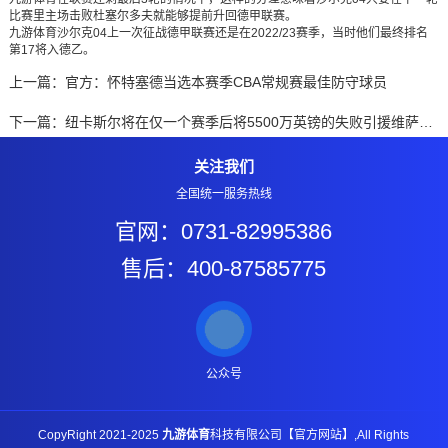
比赛里主场击败杜塞尔多夫就能够提前升回德甲联赛。
九游体育沙尔克04上一次征战德甲联赛还是在2022/23赛季，当时他们最终排名
第17将入德乙。
上一篇：
官方：怀特塞德当选本赛季CBA常规赛最佳防守球员
下一篇：
纽卡斯尔将在仅一个赛季后将5500万英镑的失败引援维萨放入转会名单
关注我们
全国统一服务热线
官网：0731-82995386
售后：400-87585775
公众号
CopyRight 2021-2025
九游体育
科技有限公司【
官方网站
】,All Rights