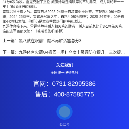
31分8次助攻。雷霆克服了杰伦-威廉姆斯连续缺席的不利局面，成为首轮唯一一
支上演4-0横扫的球队。
雷霆尽显王霸之气。雷霆自从2023-24赛季首次重返季后赛，首轮就4-0横扫鹈
鹕；2024-25赛季，雷霆总冠军之年，首轮4-0横扫灰熊；2025-26赛季，又是首
轮4-0横扫太阳。他们仍是本赛季最热门的夺冠球队。
九游体育接下来，雷霆将静待湖人和火箭的胜者，湖人目前总比分3-1领先火箭，
谁能进军西部次轮？（毛毛爸爸/仰卧撑）
上一篇：
黑八就在眼前！魔术再胜活塞总分3
下一篇：
九游体育火箭G4扳回一场！乌度卡强调防守提升，三次提伊森，谈杜兰特伤情
关注我们
全国统一服务热线
官网：0731-82995386
售后：400-87585775
公众号