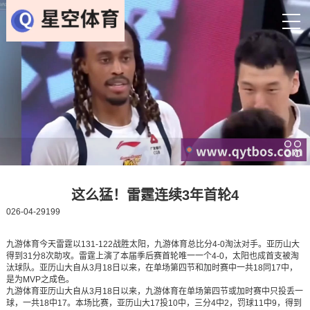
这么猛！雷霆连续3年首轮4
026-04-29199
九游体育今天雷霆以131-122战胜太阳，九游体育总比分4-0淘汰对手。亚历山大
得到31分8次助攻。雷霆上演了本届季后赛首轮唯一一个4-0，太阳也成首支被淘
汰球队。亚历山大自从3月18日以来，在单场第四节和加时赛中一共18同17中，
是为MVP之成色。
九游体育亚历山大自从3月18日以来，九游体育在单场第四节或加时赛中只投丢一
球，一共18中17。本场比赛，亚历山大17投10中，三分4中2，罚球11中9，得到