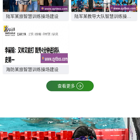
陆军某旅智慧训练操场建设
陆军某教导大队智慧训练操场建设
海防某旅智慧训练操场建设
查看更多