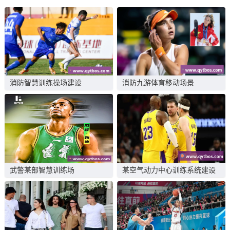
消防智慧训练操场建设
消防九游体育移动场景
武警某部智慧训练场
某空气动力中心训练系统建设