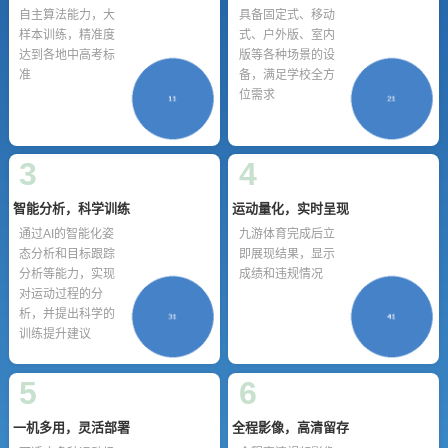
自主算法能力，大
具备固定式、移动
样本训练，精准度
式、户外版、室内
达到各地中高考标
版等各种场景的设
准
备，满足学校全方
位需求
3
4
智能分析，科学训练
运动量化，实时呈现
通过AI的智能化姿
九游体育完成后立
态分析和目标跟踪
即展现结果，显示
分析等能力，实现
成绩和违规情况
对运动过程的分
析，并提出科学的
训练提升建议
5
6
一机多用，灵活部署
全程影像，高清留存