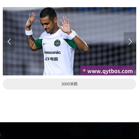
3000米跑