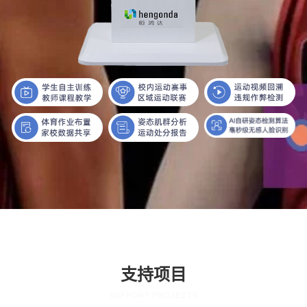
支持项目
SUPPORT PROJECTS