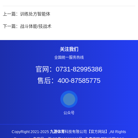
上一篇：
训练处方智能体
下一篇：
战斗体能/技战术
关注我们
全国统一服务热线
官网：0731-82995386
售后：400-87585775
公众号
CopyRight 2021-2025
九游体育
科技有限公司【
官方网站
】,All Rights