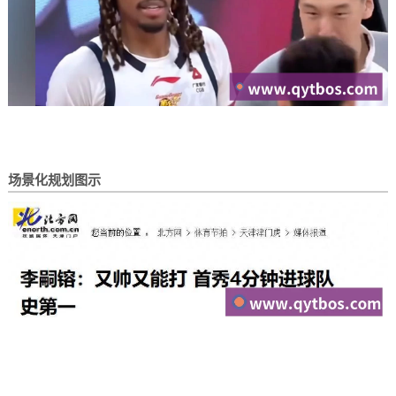
场景化规划图示