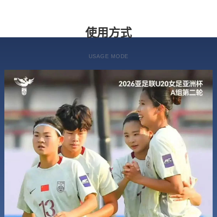
使用方式
USAGE MODE