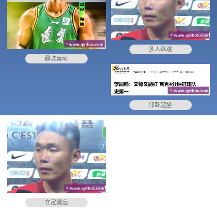
多人纵跳
趣味运动
仰卧起坐
立定跳远