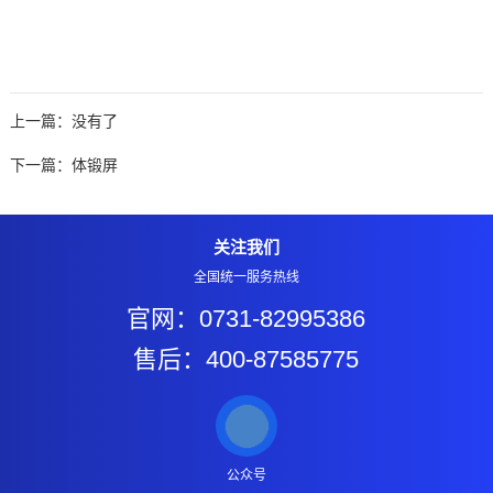
上一篇：没有了
下一篇：
体锻屏
关注我们
全国统一服务热线
官网：0731-82995386
售后：400-87585775
公众号