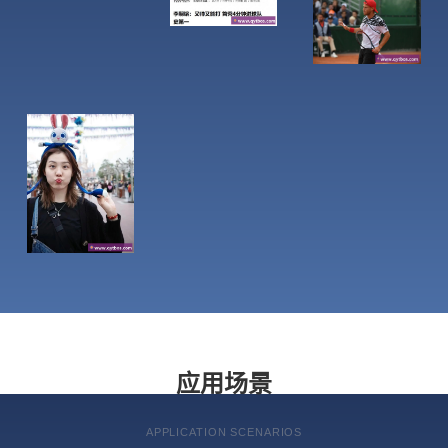
应用场景
APPLICATION SCENARIOS