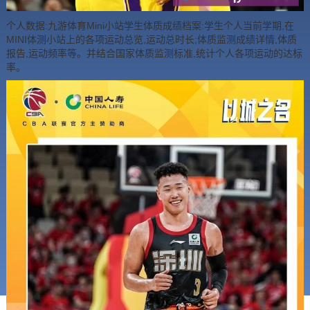
个人数据:九游体育Mini小站学生体质成绩档案:学生个人当前学期,在
MINI体测小站上的各项运动总览,运动总时长;体质监测成绩详情,体质
报告,运动频率等。并结合国家体质监测标准,统计个人各项运动的达标
率。