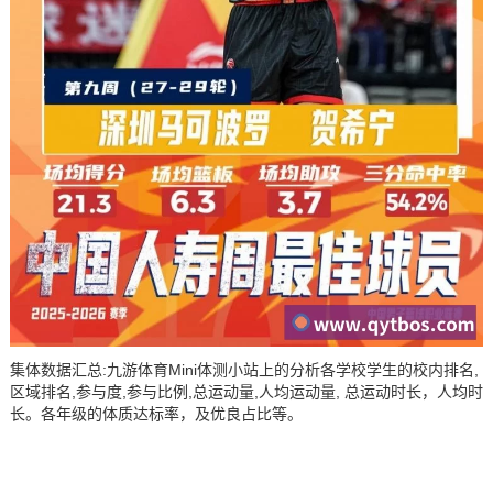
集体数据汇总:九游体育Mini体测小站上的分析各学校学生的校内排名,
区域排名,参与度,参与比例,总运动量,人均运动量, 总运动时长，人均时
长。各年级的体质达标率，及优良占比等。