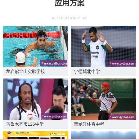
应用方案
APPLICATION PLAY
龙岩紫金山实验学校
宁德城北中学
乌鲁木齐市126中学
黑龙江体育中考