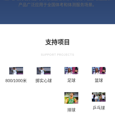
产品广泛应用于全国体考和体测服务场景。
支持项目
SUPPORT PROJECTS
足球
篮球
800/1000米
掷实心球
乒乓球
排球