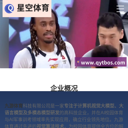
企业概况
九游体育
科技有限公司是一家
专注于计算机视觉大模型、大
语言模型及多模态模型研发
的高科技企业，并在AI校园体育
与AI军事训考领域率先实现应用，确立行业领先地位。九游
体育通过先进的
视觉算法技术
，为校园体育提供全方位的解