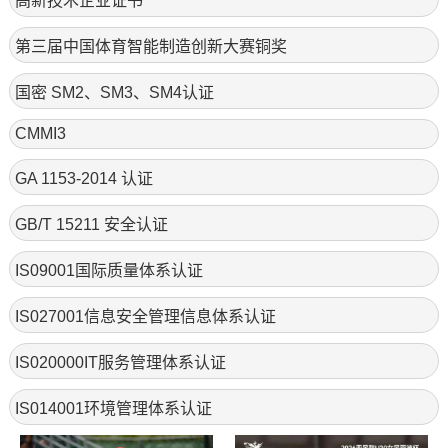
高新技术企业证书
第三届中国体育智能制造创新大赛铜奖
国密 SM2、SM3、SM4认证
CMMI3
GA 1153-2014 认证
GB/T 15211 安全认证
IS09001国际质量体系认证
IS027001信息安全管理信息体系认证
IS020000IT服务管理体系认证
IS014001环境管理体系认证