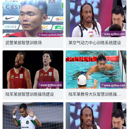
武警某部智慧训练场
某空气动力中心训练系统建设
陆军某旅智慧训练操场建设
陆军某教导大队智慧训练操场建设