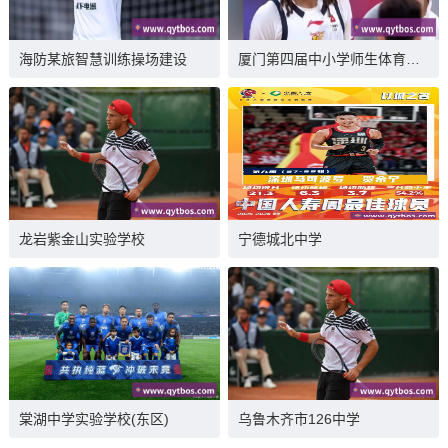
海防某旅智慧训练操场建设
厦门第四届中小学师生体育能力大赛
龙岩紫金山实验学校
宁德城北中学
棠湖中学实验学校(东区)
乌鲁木齐市126中学