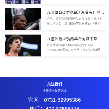
长裙亮相红毯，尽显优雅华贵;次日现身机场
时却换上连帽上衣与短裤，清爽运动装扮搭
配白皙肤色和紧致线条，被网友戏称为“白皮
九游体育C罗被淘汰没看头！世界杯门票暴跌近60%
体育生”，相关话题迅速登上热搜。 这一标签
近日，美国队和葡萄牙队在美加墨世界杯上
并
被淘汰之后，洛杉矶地区世界杯1/4决赛的门
票在转售市场上迅速下降了一半以上，这是
决赛之前该赛事门票价格的最新一次下调。
数据显示，截至北京时间7月8日，即将于本
九游体育火箭两年合同签下签湖人后场大闸，他们并没有使用全额中产特例？
周五举行的世界杯1/4比赛的二级市场入场费
九游体育根据ESPN权威记者Shams
已
Charania的报道，在拒绝执行与洛杉矶湖人
合同中的球员选项并且成为一名自由球员
后，老将后卫马库斯-斯马特（Marcus
Smart）已经与休斯顿火箭达成了一致。斯马
特从火箭得到了一份为期两年，总金额为13
关注我们
全国统一服务热线
官网：0731-82995386
售后：400-87585775