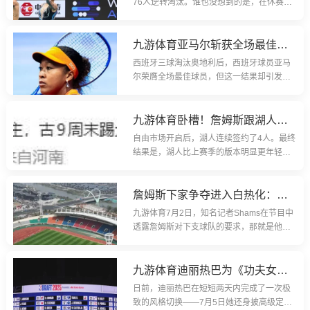
76人逆转淘汰。谁也没想到的是，在休赛
期，作为输球的一方，凯尔特人被迫吃下了
保罗·乔治的合同，以及2个首轮和2个次轮，
但作为补偿，送走了FMVP杰伦·布朗。大家
九游体育亚马尔斩获全场最佳，亨利公开质疑，真正功臣被FIFA所埋没
没看错，这一笔交易发生了。而且是没有任
西班牙三球淘汰奥地利后，西班牙球员亚马
何征兆的
尔荣膺全场最佳球员，但这一结果却引发了
法国传奇亨利的强烈质疑。亨利直言，亚马
尔虽然表现出色，但并不是本场比赛最具决
定性作用的球员。他认为，真正配得上最佳
九游体育卧槽！詹姆斯跟湖人的矛盾，2021年就发生了...
球员荣誉的是库库雷拉和奥亚萨瓦尔。库库
自由市场开启后，湖人连续签约了4人。最终
雷拉几乎统治
结果是，湖人比上赛季的版本明显更年轻。
随着詹姆斯在湖人队的领袖任期结束，东契
奇的时代正式开始。知名记者Dave
McMenamin撰文报道，詹姆斯离开湖人的原
詹姆斯下家争夺进入白热化：三大热门球队谁能最终胜出？
因。文中写道：在詹姆斯告知湖人队他的决
九游体育7月2日，知名记者Shams在节目中
定后
透露詹姆斯对下支球队的要求，那就是他要
去一支能真正有夺冠实力的球队。Shams同
时表示目前有三支球队表现突出，那就是勇
士，热火和骑士，詹姆斯现在还不会着急下
九游体育迪丽热巴为《功夫女足》增重8公斤！从0开始学足球
决定，他会在未来几天综合考虑！坦白说，
日前，迪丽热巴在短短两天内完成了一次极
Shams
致的风格切换——7月5日她还身披高级定制