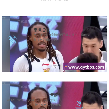
亲情通话
学生证仅支持亲情电话的呼入呼出， 确保无
骚扰电话影响学习
位置服务
AGPS+GPS+BD+WIFI+LBS五重定位， 支
持主动定位/定时定位