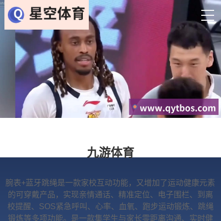
九游体育
腕表+蓝牙跳绳是一款家校互动功能，又增加了运动健康元素
的可穿戴产品，实现亲情通话、精准定位、电子围栏、到离
校提醒、SOS紧急呼叫、心率、血氧、跑步运动锻炼、跳绳
锻炼等多项功能。是一款集学生与家长零距离沟通、实时健