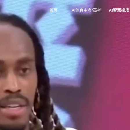
首页
AI体育中考/高考
AI智慧操场