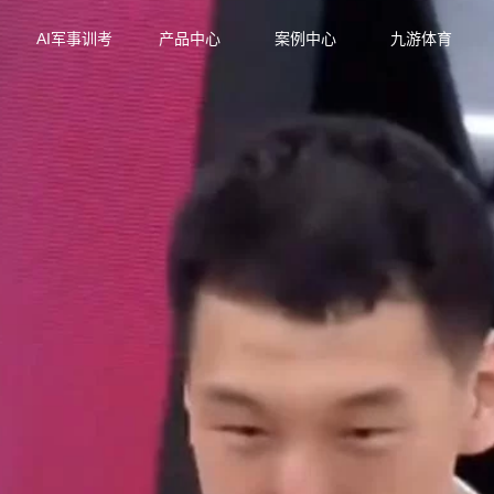
AI军事训考
产品中心
案例中心
九游体育