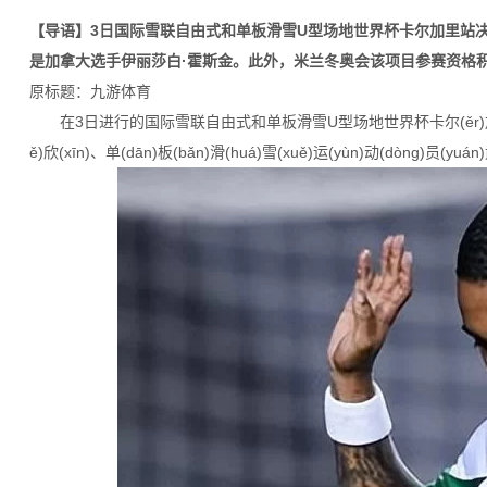
【导语】3日国际雪联自由式和单板滑雪U型场地世界杯卡尔加里站
是加拿大选手伊丽莎白·霍斯金。此外，米兰冬奥会该项目参赛资格积
原标题：九游体育
在3日进行的国际雪联自由式和单板滑雪U型场地世界杯卡尔(ěr)加(jiā)里(lǐ)站(z
ě)欣(xīn)、单(dān)板(bǎn)滑(huá)雪(xuě)运(yùn)动(dòng)员(yu