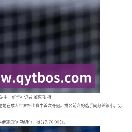
站中。新华社记者 邬惠我 摄
，这是她在成人世界杯比赛中首次夺冠。排名前六的选手间分差很小，另
伊莎贝尔·勒切尔，得分为76.00分。