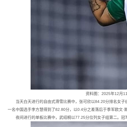
资料图：2025年12
当天白天进行的自由式滑雪比赛中，张可欣以84.20分排名女子
一名中国选手李方慧得到了82.80分，以0.4分之差落后于季军欧文·
夜间进行的单板比赛中，武绍桐以77.25分位列女子组第二。冠军