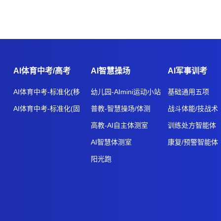
AI体育中考/高考
AI智慧操场
AI军事训考
AI体育中考-标准化(移
幼儿园-AImini运动小站
基础通用五项
动式)
AI体育中考-标准化(固
普教-智慧操场/体测
战斗体能/技战术
定式)
高教-AI自主体测室
训练处方智能体
AI智慧体测室
康复/预警智能体
阳光跑