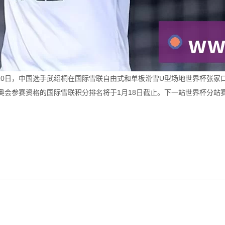
2月10日，中国选手武绍桐在国际雪联自由式和单板滑雪U型场地世界杯张家
会参赛资格的国际雪联积分排名将于1月18日截止。下一站世界杯分站赛