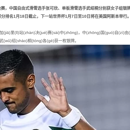
决赛，中国自由式滑雪选手张可欣、单板滑雪选手武绍桐分别获女子组银牌
分排名1月18日截止，下一站世界杯1月7日至10日将在美国阿斯本举行
hàn)决(jué)赛(sài)中(zhōng)，中(zhōng)国(guó)自(zì)由(yóu)式
án)武(wǔ)绍(shào)桐(tóng)各(gè)获一枚银牌。