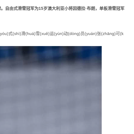
。自由式滑雪冠军为15岁澳大利亚小将因德拉·布朗，单板滑雪冠军
。
(shì)滑(huá)雪(xuě)运(yùn)动(dòng)员(yuán)张(zhāng)可(k