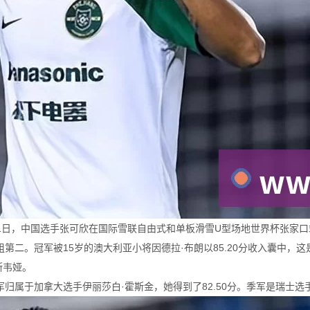
月11日，中国选手张可欣在国际雪联自由式和单板滑雪U型场地世界杯张家口
组第二。冠军被15岁的澳大利亚小将因德拉·布朗以85.20分收入囊中
斯韦娅。
归属于加拿大选手伊丽莎白·霍斯金，她得到了82.50分。季军是瑞士选手