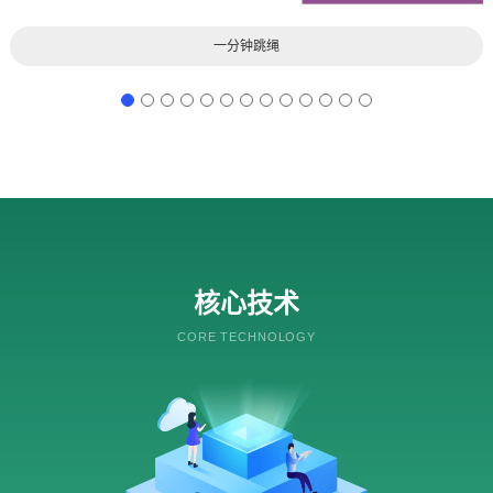
一分钟跳绳
核心技术
CORE TECHNOLOGY