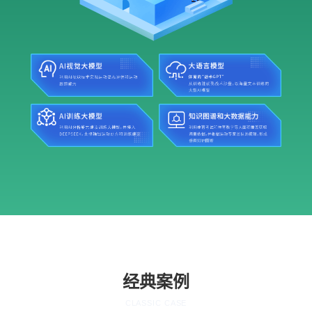
经典案例
CLASSIC CASE