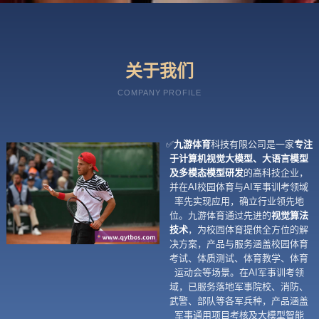
关于我们
COMPANY PROFILE
✅
九游体育
科技有限公司是一家
专注
于计算机视觉大模型、大语言模型
及多模态模型研发
的高科技企业，
并在AI校园体育与AI军事训考领域
率先实现应用，确立行业领先地
位。九游体育通过先进的
视觉算法
技术
，为校园体育提供全方位的解
决方案，产品与服务涵盖校园体育
考试、体质测试、体育教学、体育
运动会等场景。在AI军事训考领
域，已服务落地军事院校、消防、
武警、部队等各军兵种，产品涵盖
军事通用项目考核及大模型智能