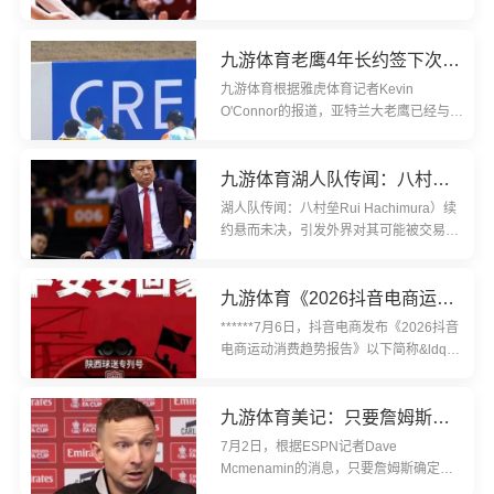
文：&ldquo;足球燃到发烫，功力强到没
边！心中这团火永不熄灭！&rdquo;《功
夫女足》是周星驰继2001年经典作品《少
九游体育老鹰4年长约签下次轮秀，他确实是拿到了自己想要的合同？
林
九游体育根据雅虎体育记者Kevin
O'Connor的报道，亚特兰大老鹰已经与今
年NBA选秀大会中的次轮秀亨里-维萨尔
Henri Veesaar）达成了一致，签下了一份
为期四年、总价值约930万美元的合同。
九游体育湖人队传闻：八村垒续约悬而未决，引发外界对其可能被交易的猜测
这
湖人队传闻：八村垒Rui Hachimura）续
约悬而未决，引发外界对其可能被交易的
猜测湖人队至今尚未与八村垒续约，这让
一些人推测球队可能会通过交易腾出薪资
空间来完成这笔签约。洛杉矶湖人队在休
九游体育《2026抖音电商运动消费趋势报告》：观赛季足球相关商品成交额同比增长113%
赛期第二
******7月6日，抖音电商发布《2026抖音
电商运动消费趋势报告》以下简称&ldquo;
报告&rdquo;）。报告显示，2026年世界
杯观赛季以来，平台足球相关商品成交额
同比增长113%。同期，2000余个运
九游体育美记：只要詹姆斯确定下家，布朗尼也会被交易或者裁员
7月2日，根据ESPN记者Dave
Mcmenamin的消息，只要詹姆斯确定好
自己的下家，那湖人就会对布朗尼进行操