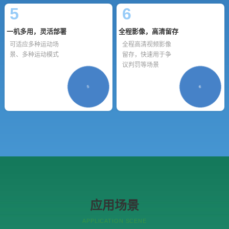
5
6
一机多用，灵活部署
全程影像，高清留存
可适应多种运动场
全程高清视频影像
景、多种运动模式
留存，快速用于争
议判罚等场景
应用场景
APPLICATION SCENE